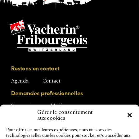
Restons en contact
Agenda
Contact
Demandes professionnelles
Sponsoring
Média
Gérer le consentement
aux cookies
Pour offrir les meilleures expériences, nous utilisons des
technologies telles que les cookies pour stocker et/ou accéder aux
Interprofession du Vacherin Fribourgeois