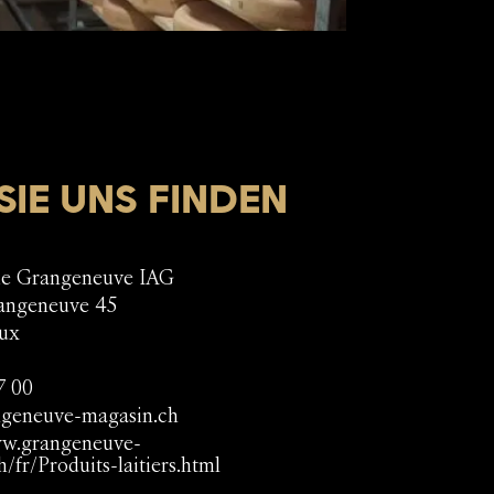
IE UNS FINDEN
ie Grangeneuve IAG
angeneuve 45
eux
7 00
geneuve-magasin.ch
ww.grangeneuve-
/fr/Produits-laitiers.html