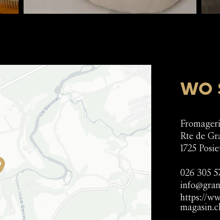
WO S
Fromager
Rte de Gr
1725
Posi
026 305 5
info@gran
https://w
magasin.ch