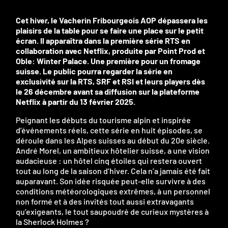
Cet hiver, le Vacherin Fribourgeois AOP dépassera les
plaisirs de la table pour se faire une place sur le petit
écran. Il apparaîtra dans la première série RTS en
collaboration avec Netflix, produite par Point Prod et
Oble: Winter Palace. Une première pour un fromage
suisse. Le public pourra regarder la série en
exclusivité sur la RTS, SRF et RSI et leurs players dès
le 26 décembre avant sa diffusion sur la plateforme
Netflix à partir du 13 février 2025.
Peignant les débuts du tourisme alpin et inspirée
d’événements réels, cette série en huit épisodes, se
déroule dans les Alpes suisses au début du 20e siècle.
André Morel, un ambitieux hôtelier suisse, a une vision
audacieuse : un hôtel cinq étoiles qui restera ouvert
tout au long de la saison d’hiver. Cela n’a jamais été fait
auparavant. Son idée risquée peut-elle survivre à des
conditions météorologiques extrêmes, à un personnel
non formé et à des invités tout aussi extravagants
qu’exigeants, le tout saupoudré de curieux mystères à
la Sherlock Holmes ?