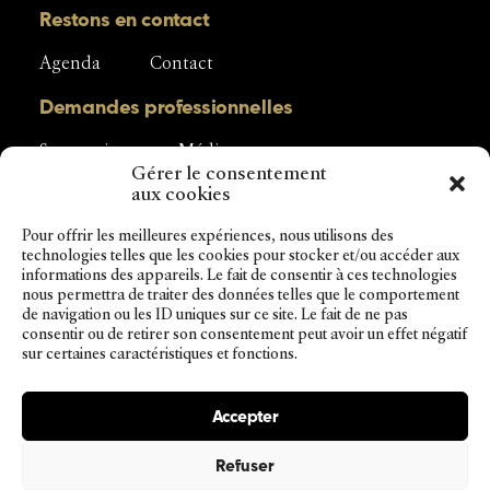
Restons en contact
Agenda
Contact
Demandes professionnelles
Sponsoring
Média
Gérer le consentement
aux cookies
Pour offrir les meilleures expériences, nous utilisons des
technologies telles que les cookies pour stocker et/ou accéder aux
Interprofession du Vacherin Fribourgeois
informations des appareils. Le fait de consentir à ces technologies
Rue de la Condémine 56
nous permettra de traiter des données telles que le comportement
1630 Bulle
de navigation ou les ID uniques sur ce site. Le fait de ne pas
Tél. + 41 (0) 26 919 87 56
consentir ou de retirer son consentement peut avoir un effet négatif
info@vacherinfribourgeoisaop.ch
sur certaines caractéristiques et fonctions.
Accepter
Impressum
Refuser
Déclaration de confidentialité