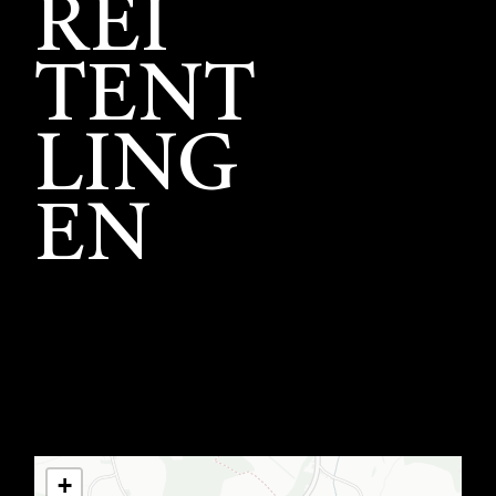
REI
TENT
LING
EN
+