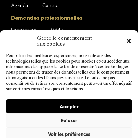
Agenda
Contact
Demandes professionnelles
Sponsoring
Média
Gérer le consentement
aux cookies
Pour offrir les meilleures expériences, nous utilisons des
Interprofession du Vacherin Fribourgeois
technologies telles que les cookies pour stocker et/ou accéder aux
Rue de la Condémine 56
informations des appareils. Le fait de consentir à ces technologies
1630 Bulle
nous permettra de traiter des données telles que le comportement
Tél. + 41 (0) 26 919 87 56
de navigation ou les ID uniques sur ce site. Le fait de ne pas
info@vacherinfribourgeoisaop.ch
consentir ou de retirer son consentement peut avoir un effet négatif
sur certaines caractéristiques et fonctions.
Accepter
Impressum
Refuser
Déclaration de confidentialité
Conditions générales de vente
Voir les préférences
©2026