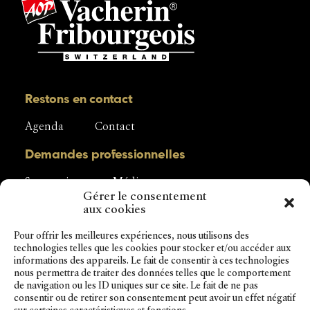
Restons en contact
Agenda
Contact
Demandes professionnelles
Sponsoring
Média
Gérer le consentement
aux cookies
Pour offrir les meilleures expériences, nous utilisons des
technologies telles que les cookies pour stocker et/ou accéder aux
Interprofession du Vacherin Fribourgeois
informations des appareils. Le fait de consentir à ces technologies
Rue de la Condémine 56
nous permettra de traiter des données telles que le comportement
1630 Bulle
de navigation ou les ID uniques sur ce site. Le fait de ne pas
Tél. + 41 (0) 26 919 87 56
consentir ou de retirer son consentement peut avoir un effet négatif
info@vacherinfribourgeoisaop.ch